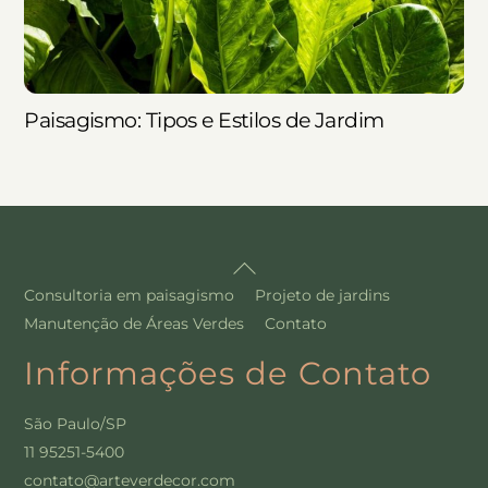
Paisagismo: Tipos e Estilos de Jardim
Back
To
Consultoria em paisagismo
Projeto de jardins
Top
Manutenção de Áreas Verdes
Contato
Informações de Contato
São Paulo/SP
11 95251-5400
contato@arteverdecor.com