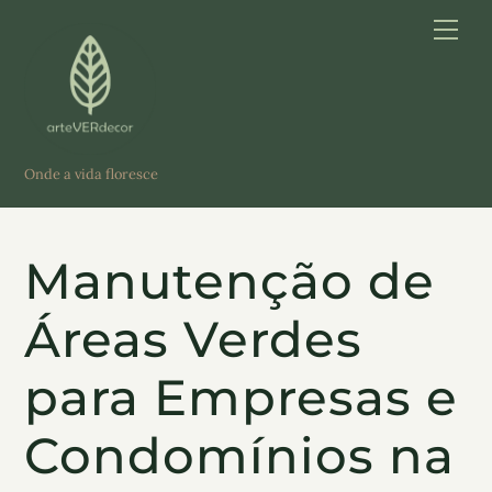
Skip
Me
to
content
Onde a vida floresce
Manutenção de
Áreas Verdes
para Empresas e
Condomínios na