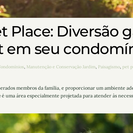
t Place: Diversão g
t em seu condomín
Condomínios
,
Manutenção e Conservação
Jardim
,
Paisagismo
,
pet p
iderados membros da família, e proporcionar um ambiente a
e
é uma área especialmente projetada para atender às neces