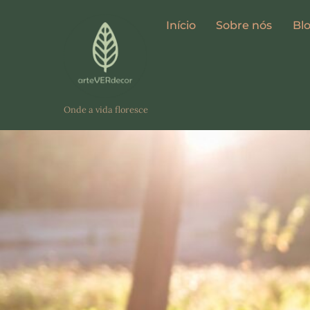
Skip
Início
Sobre nós
Bl
to
content
Onde a vida floresce