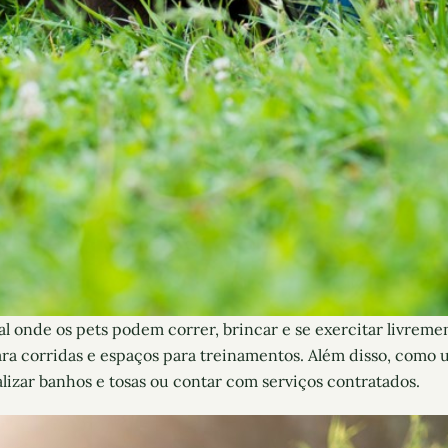
 onde os pets podem correr, brincar e se exercitar livremen
ara corridas e espaços para treinamentos. Além disso, como
izar banhos e tosas ou contar com serviços contratados.